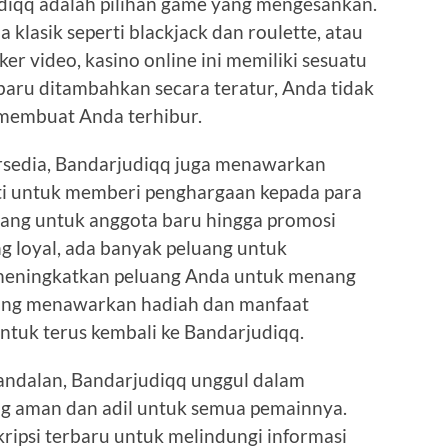
udiqq adalah pilihan game yang mengesankan.
lasik seperti blackjack dan roulette, atau
er video, kasino online ini memiliki sesuatu
aru ditambahkan secara teratur, Anda tidak
 membuat Anda terhibur.
ersedia, Bandarjudiqq juga menawarkan
ti untuk memberi penghargaan kepada para
tang untuk anggota baru hingga promosi
g loyal, ada banyak peluang untuk
meningkatkan peluang Anda untuk menang
yang menawarkan hadiah dan manfaat
untuk terus kembali ke Bandarjudiqq.
andalan, Bandarjudiqq unggul dalam
g aman dan adil untuk semua pemainnya.
ipsi terbaru untuk melindungi informasi