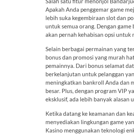
Salah satu fitur menonjol Bandarj
Apakah Anda penggemar game meja k
lebih suka kegembiraan slot dan pok
untuk semua orang. Dengan game b
akan pernah kehabisan opsi untuk
Selain berbagai permainan yang t
bonus dan promosi yang murah ha
pemainnya. Dari bonus selamat da
berkelanjutan untuk pelanggan yan
meningkatkan bankroll Anda dan 
besar. Plus, dengan program VIP 
eksklusif, ada lebih banyak alasan 
Ketika datang ke keamanan dan ke
menyediakan lingkungan game yan
Kasino menggunakan teknologi enkr