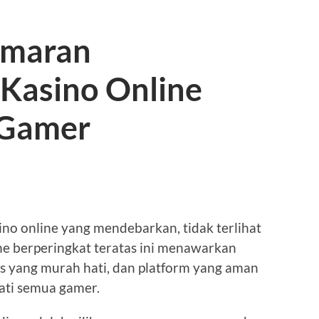
emaran
 Kasino Online
 Gamer
no online yang mendebarkan, tidak terlihat
ine berperingkat teratas ini menawarkan
s yang murah hati, dan platform yang aman
ati semua gamer.