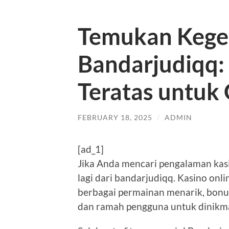
Temukan Keg
Bandarjudiqq:
Teratas untuk
FEBRUARY 18, 2025
/
ADMIN
[ad_1]
Jika Anda mencari pengalaman kasi
lagi dari bandarjudiqq. Kasino onl
berbagai permainan menarik, bonu
dan ramah pengguna untuk dinikm