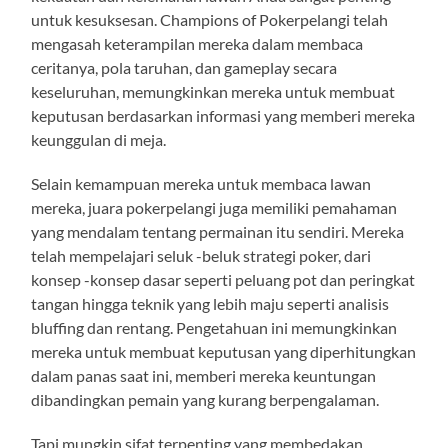
untuk kesuksesan. Champions of Pokerpelangi telah
mengasah keterampilan mereka dalam membaca
ceritanya, pola taruhan, dan gameplay secara
keseluruhan, memungkinkan mereka untuk membuat
keputusan berdasarkan informasi yang memberi mereka
keunggulan di meja.
Selain kemampuan mereka untuk membaca lawan
mereka, juara pokerpelangi juga memiliki pemahaman
yang mendalam tentang permainan itu sendiri. Mereka
telah mempelajari seluk -beluk strategi poker, dari
konsep -konsep dasar seperti peluang pot dan peringkat
tangan hingga teknik yang lebih maju seperti analisis
bluffing dan rentang. Pengetahuan ini memungkinkan
mereka untuk membuat keputusan yang diperhitungkan
dalam panas saat ini, memberi mereka keuntungan
dibandingkan pemain yang kurang berpengalaman.
Tapi mungkin sifat terpenting yang membedakan