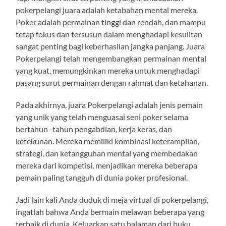
pokerpelangi juara adalah ketabahan mental mereka.
Poker adalah permainan tinggi dan rendah, dan mampu
tetap fokus dan tersusun dalam menghadapi kesulitan
sangat penting bagi keberhasilan jangka panjang. Juara
Pokerpelangi telah mengembangkan permainan mental
yang kuat, memungkinkan mereka untuk menghadapi
pasang surut permainan dengan rahmat dan ketahanan.
Pada akhirnya, juara Pokerpelangi adalah jenis pemain
yang unik yang telah menguasai seni poker selama
bertahun -tahun pengabdian, kerja keras, dan
ketekunan. Mereka memiliki kombinasi keterampilan,
strategi, dan ketangguhan mental yang membedakan
mereka dari kompetisi, menjadikan mereka beberapa
pemain paling tangguh di dunia poker profesional.
Jadi lain kali Anda duduk di meja virtual di pokerpelangi,
ingatlah bahwa Anda bermain melawan beberapa yang
terbaik di dunia. Keluarkan satu halaman dari buku