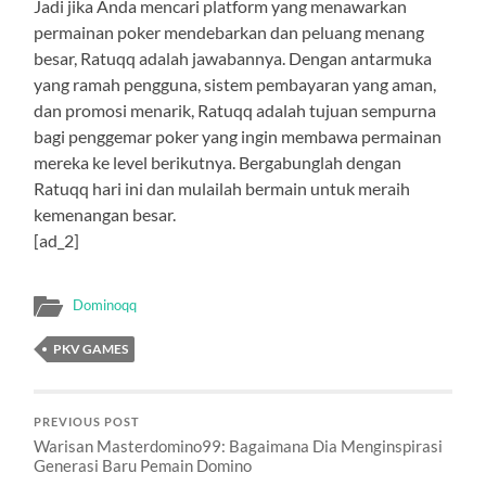
Jadi jika Anda mencari platform yang menawarkan
permainan poker mendebarkan dan peluang menang
besar, Ratuqq adalah jawabannya. Dengan antarmuka
yang ramah pengguna, sistem pembayaran yang aman,
dan promosi menarik, Ratuqq adalah tujuan sempurna
bagi penggemar poker yang ingin membawa permainan
mereka ke level berikutnya. Bergabunglah dengan
Ratuqq hari ini dan mulailah bermain untuk meraih
kemenangan besar.
[ad_2]
Dominoqq
PKV GAMES
PREVIOUS POST
Warisan Masterdomino99: Bagaimana Dia Menginspirasi
Generasi Baru Pemain Domino