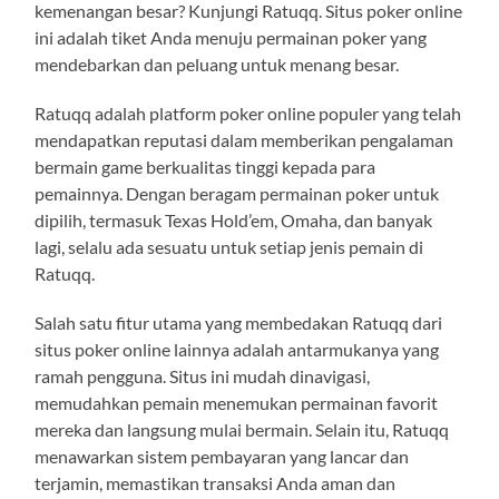
kemenangan besar? Kunjungi Ratuqq. Situs poker online
ini adalah tiket Anda menuju permainan poker yang
mendebarkan dan peluang untuk menang besar.
Ratuqq adalah platform poker online populer yang telah
mendapatkan reputasi dalam memberikan pengalaman
bermain game berkualitas tinggi kepada para
pemainnya. Dengan beragam permainan poker untuk
dipilih, termasuk Texas Hold’em, Omaha, dan banyak
lagi, selalu ada sesuatu untuk setiap jenis pemain di
Ratuqq.
Salah satu fitur utama yang membedakan Ratuqq dari
situs poker online lainnya adalah antarmukanya yang
ramah pengguna. Situs ini mudah dinavigasi,
memudahkan pemain menemukan permainan favorit
mereka dan langsung mulai bermain. Selain itu, Ratuqq
menawarkan sistem pembayaran yang lancar dan
terjamin, memastikan transaksi Anda aman dan