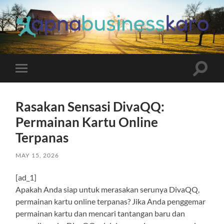
Slot
Gacor
di
Situs
Judi
Toggle
Toggle
Online
search
mobile
Terpercaya
field
menu
dengan
Fitur
Rasakan Sensasi DivaQQ:
Pulsa
GoPay
Permainan Kartu Online
Terpanas
MAY 15, 2026
[ad_1]
Apakah Anda siap untuk merasakan serunya DivaQQ,
permainan kartu online terpanas? Jika Anda penggemar
permainan kartu dan mencari tantangan baru dan