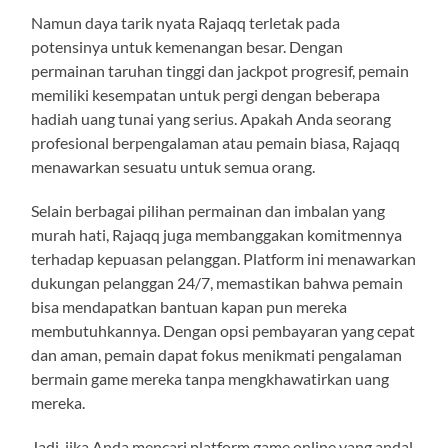
Namun daya tarik nyata Rajaqq terletak pada
potensinya untuk kemenangan besar. Dengan
permainan taruhan tinggi dan jackpot progresif, pemain
memiliki kesempatan untuk pergi dengan beberapa
hadiah uang tunai yang serius. Apakah Anda seorang
profesional berpengalaman atau pemain biasa, Rajaqq
menawarkan sesuatu untuk semua orang.
Selain berbagai pilihan permainan dan imbalan yang
murah hati, Rajaqq juga membanggakan komitmennya
terhadap kepuasan pelanggan. Platform ini menawarkan
dukungan pelanggan 24/7, memastikan bahwa pemain
bisa mendapatkan bantuan kapan pun mereka
membutuhkannya. Dengan opsi pembayaran yang cepat
dan aman, pemain dapat fokus menikmati pengalaman
bermain game mereka tanpa mengkhawatirkan uang
mereka.
Jadi, jika Anda mencari platform game online yang andal