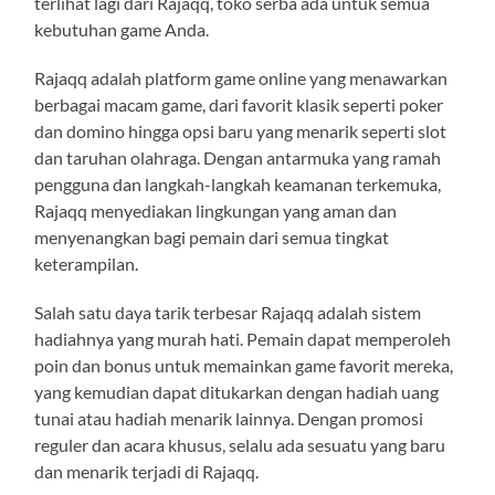
terlihat lagi dari Rajaqq, toko serba ada untuk semua
kebutuhan game Anda.
Rajaqq adalah platform game online yang menawarkan
berbagai macam game, dari favorit klasik seperti poker
dan domino hingga opsi baru yang menarik seperti slot
dan taruhan olahraga. Dengan antarmuka yang ramah
pengguna dan langkah-langkah keamanan terkemuka,
Rajaqq menyediakan lingkungan yang aman dan
menyenangkan bagi pemain dari semua tingkat
keterampilan.
Salah satu daya tarik terbesar Rajaqq adalah sistem
hadiahnya yang murah hati. Pemain dapat memperoleh
poin dan bonus untuk memainkan game favorit mereka,
yang kemudian dapat ditukarkan dengan hadiah uang
tunai atau hadiah menarik lainnya. Dengan promosi
reguler dan acara khusus, selalu ada sesuatu yang baru
dan menarik terjadi di Rajaqq.