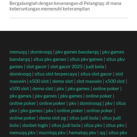
Bergabunglah dengan kesenangan di Pelangiqq: di mana
keberuntungan memenuhi keterampilan
menuqq
|
dominoqq
|
pkv games bandarqq
|
pkv games
bandarqq
|
situs pkv games
|
situs pkv games
|
situs pkv
games
|
slot gacor
|
slot gacor 2025
|
judi bola
|
dominoqq
|
situs slot terpercaya
|
situs slot gacor
|
slot
maxwin
|
x500 slot
|
demo slot
|
slot maxwin
|
x500 slot
|
x500 slot
|
demo slot
|
pkv
|
pkv games
|
online poker
|
pkv games
|
pkv games
|
pkv games
|
online poker
|
online poker
|
online poker
|
pkv
|
dominoqq
|
pkv
|
situs
pkv
|
pkv games
|
pkv
|
online poker
|
online poker
|
online poker
|
demo slot pg
|
situs judi bola
|
situs judi
bola
|
sbobet login
|
situs judi bola
|
situs pkv
|
situs pkv
|
menuqq pkv
|
murniqq pkv
|
hematqq pkv
|
qq
|
situs pkv