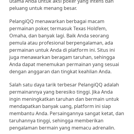
utama Anda untuk aksi poker yang intens dan
peluang untuk menang besar.
PelangiQQ menawarkan berbagai macam
permainan poker, termasuk Texas Hold’em,
Omaha, dan banyak lagi. Baik Anda seorang
pemula atau profesional berpengalaman, ada
permainan untuk Anda di platform ini. Situs ini
juga menawarkan beragam taruhan, sehingga
Anda dapat menemukan permainan yang sesuai
dengan anggaran dan tingkat keahlian Anda.
Salah satu daya tarik terbesar PelangiQQ adalah
permainannya yang beresiko tinggi. Jika Anda
ingin meningkatkan taruhan dan bermain untuk
mendapatkan banyak uang, platform ini siap
membantu Anda. Persaingannya sangat ketat, dan
taruhannya tinggi, sehingga memberikan
pengalaman bermain yang memacu adrenalin.