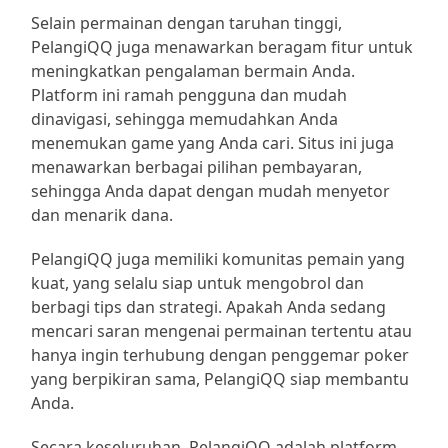
Selain permainan dengan taruhan tinggi,
PelangiQQ juga menawarkan beragam fitur untuk
meningkatkan pengalaman bermain Anda.
Platform ini ramah pengguna dan mudah
dinavigasi, sehingga memudahkan Anda
menemukan game yang Anda cari. Situs ini juga
menawarkan berbagai pilihan pembayaran,
sehingga Anda dapat dengan mudah menyetor
dan menarik dana.
PelangiQQ juga memiliki komunitas pemain yang
kuat, yang selalu siap untuk mengobrol dan
berbagi tips dan strategi. Apakah Anda sedang
mencari saran mengenai permainan tertentu atau
hanya ingin terhubung dengan penggemar poker
yang berpikiran sama, PelangiQQ siap membantu
Anda.
Secara keseluruhan, PelangiQQ adalah platform