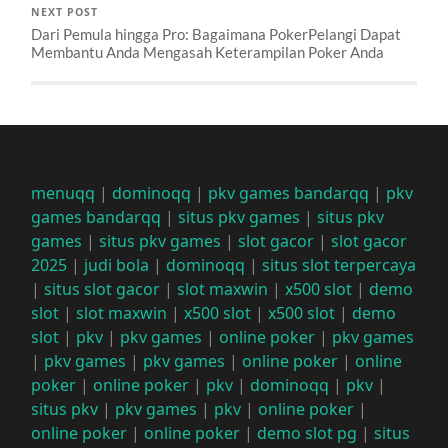
NEXT POST
Dari Pemula hingga Pro: Bagaimana PokerPelangi Dapat
Membantu Anda Mengasah Keterampilan Poker Anda
menuqq
|
dominoqq
|
pkv games bandarqq
|
pkv
games bandarqq
|
situs pkv games
|
situs pkv
games
|
situs pkv games
|
slot gacor
|
slot gacor
2025
|
judi bola
|
dominoqq
|
situs slot terpercaya
|
situs slot gacor
|
slot maxwin
|
x500 slot
|
demo
slot
|
slot maxwin
|
x500 slot
|
x500 slot
|
demo
slot
|
pkv
|
pkv games
|
online poker
|
pkv games
|
pkv games
|
pkv games
|
online poker
|
online
poker
|
online poker
|
pkv
|
dominoqq
|
pkv
|
situs pkv
|
pkv games
|
pkv
|
online poker
|
online poker
|
online poker
|
demo slot pg
|
situs