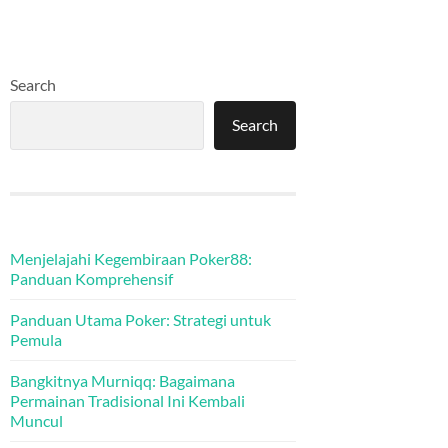
Search
Search
Menjelajahi Kegembiraan Poker88:
Panduan Komprehensif
Panduan Utama Poker: Strategi untuk
Pemula
Bangkitnya Murniqq: Bagaimana
Permainan Tradisional Ini Kembali
Muncul