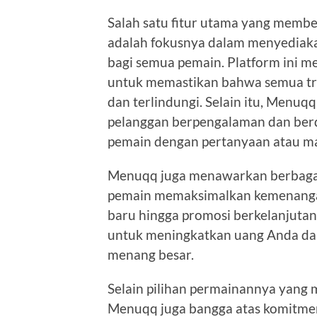
Salah satu fitur utama yang memb
adalah fokusnya dalam menyediaka
bagi semua pemain. Platform ini m
untuk memastikan bahwa semua tra
dan terlindungi. Selain itu, Menu
pelanggan berpengalaman dan berd
pemain dengan pertanyaan atau ma
Menuqq juga menawarkan berbaga
pemain memaksimalkan kemenanga
baru hingga promosi berkelanjutan
untuk meningkatkan uang Anda da
menang besar.
Selain pilihan permainannya yang
Menuqq juga bangga atas komitme