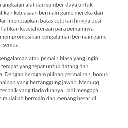
erangkaian alat dan sumber daya untuk
ikan kebiasaan bermain game mereka dan
Dari menetapkan batas setoran hingga opsi
hatikan kesejahteraan para pemainnya
uk mempromosikan pengalaman bermain game
i semua.
pengalaman atau pemain biasa yang ingin
tempat yang tepat untuk datang dan
. Dengan beragam pilihan permainan, bonus
rmainan yang bertanggung jawab, Menuqq
erbaik yang tiada duanya. Jadi mengapa
n mulailah bermain dan menang besar di