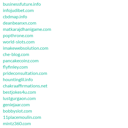
businessfuture.info
infojudibet.com
cbdmap.info
deanbeanxn.com
matkarajdhanigame.com
popthrone.com
world-slots.com
imakewebsolution.com
che-blog.com
pancakecoinz.com
flyfinley.com
prideconsultation.com
hountinglil.info
chakraaffirmations.net
bestjokes4u.com
lustgurgaon.com
geniejaar.com
bobbyslot.com
11placemoulin.com
mintz360.com