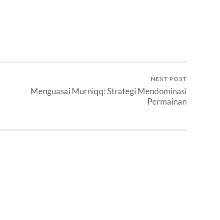
NEXT POST
Menguasai Murniqq: Strategi Mendominasi
Permainan