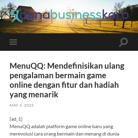
Slot
Gacor
di
Situs
Judi
Toggle
Toggle
Online
search
mobile
Terpercaya
field
menu
dengan
Fitur
MenuQQ: Mendefinisikan ulang
Pulsa
GoPay
pengalaman bermain game
online dengan fitur dan hadiah
yang menarik
MAY 3, 2025
[ad_1]
MenuQQ adalah platform game online baru yang
merevolusi cara orang bermain dan menang di dunia