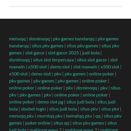
menuqq
|
dominoqq
|
pkv games bandarqq
|
pkv games
bandarqq
|
situs pkv games
|
situs pkv games
|
situs pkv
games
|
slot gacor
|
slot gacor 2025
|
judi bola
|
dominoqq
|
situs slot terpercaya
|
situs slot gacor
|
slot
maxwin
|
x500 slot
|
demo slot
|
slot maxwin
|
x500 slot
|
x500 slot
|
demo slot
|
pkv
|
pkv games
|
online poker
|
pkv games
|
pkv games
|
pkv games
|
online poker
|
online poker
|
online poker
|
pkv
|
dominoqq
|
pkv
|
situs
pkv
|
pkv games
|
pkv
|
online poker
|
online poker
|
online poker
|
demo slot pg
|
situs judi bola
|
situs judi
bola
|
sbobet login
|
situs judi bola
|
situs pkv
|
situs pkv
|
menuqq pkv
|
murniqq pkv
|
hematqq pkv
|
qq
|
situs pkv
games
|
poker online
|
situs qq
|
situs pkv games
|
situs
judi bola
|
mahjong ways 2
|
mahjong ways 2
|
mahjong