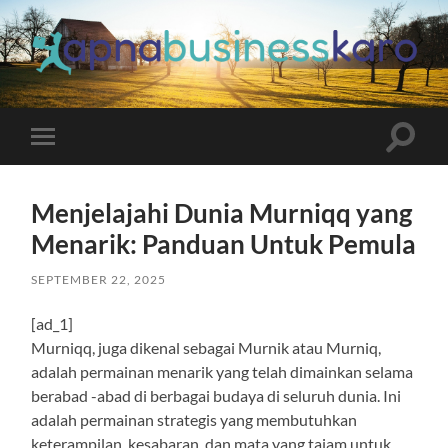
Slot
Gacor
di
Situs
Judi
Toggle
Toggle
Online
search
mobile
Terpercaya
field
menu
dengan
Fitur
Menjelajahi Dunia Murniqq yang
Pulsa
GoPay
Menarik: Panduan Untuk Pemula
SEPTEMBER 22, 2025
[ad_1]
Murniqq, juga dikenal sebagai Murnik atau Murniq,
adalah permainan menarik yang telah dimainkan selama
berabad -abad di berbagai budaya di seluruh dunia. Ini
adalah permainan strategis yang membutuhkan
keterampilan, kesabaran, dan mata yang tajam untuk