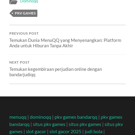
Dominoqq
PKV GAMES
PREVIOUS POST
Temukan Dunia MenuQQ yang Menyenangkan: Platform
Anda untuk Hiburan Tanpa Akhir
NEXT POST
Temukan kegembiraan perjudian online dengan
bandarjudiqq
menuqq
|
dominoqq
|
pkv games bandarqq
|
pkv games
bandarqq
|
situs pkv games
|
situs pkv games
|
situs pkv
games
|
slot gacor
|
slot gacor 2025
|
judi bola
|