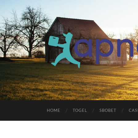
HOME
TOGEL
SBOBET
CAS