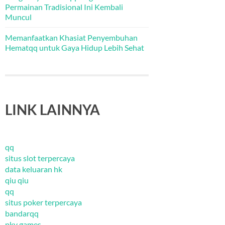
Permainan Tradisional Ini Kembali
Muncul
Memanfaatkan Khasiat Penyembuhan
Hematqq untuk Gaya Hidup Lebih Sehat
LINK LAINNYA
qq
situs slot terpercaya
data keluaran hk
qiu qiu
qq
situs poker terpercaya
bandarqq
pkv games