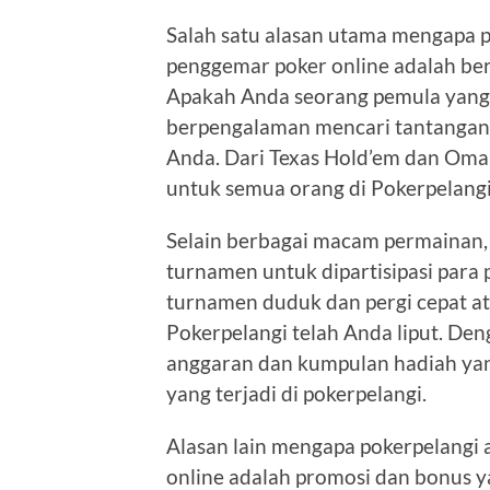
Salah satu alasan utama mengapa p
penggemar poker online adalah ber
Apakah Anda seorang pemula yang i
berpengalaman mencari tantangan,
Anda. Dari Texas Hold’em dan Oma
untuk semua orang di Pokerpelangi
Selain berbagai macam permainan,
turnamen untuk dipartisipasi par
turnamen duduk dan pergi cepat at
Pokerpelangi telah Anda liput. De
anggaran dan kumpulan hadiah yan
yang terjadi di pokerpelangi.
Alasan lain mengapa pokerpelangi
online adalah promosi dan bonus y