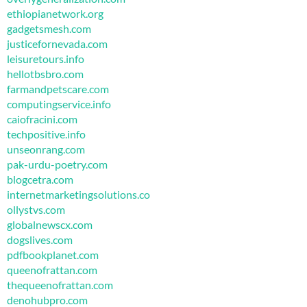
ethiopianetwork.org
gadgetsmesh.com
justicefornevada.com
leisuretours.info
hellotbsbro.com
farmandpetscare.com
computingservice.info
caiofracini.com
techpositive.info
unseonrang.com
pak-urdu-poetry.com
blogcetra.com
internetmarketingsolutions.co
ollystvs.com
globalnewscx.com
dogslives.com
pdfbookplanet.com
queenofrattan.com
thequeenofrattan.com
denohubpro.com