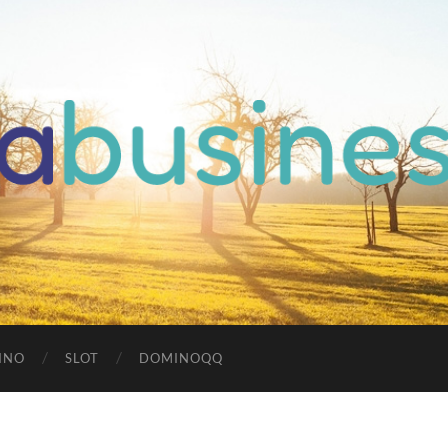
Slot
Gacor
di
Situs
Judi
Online
Terpercaya
dengan
INO
SLOT
DOMINOQQ
Fitur
Pulsa
GoPay