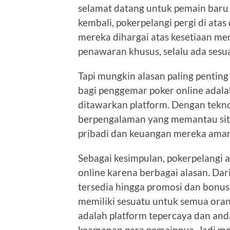
selamat datang untuk pemain baru 
kembali, pokerpelangi pergi di at
mereka dihargai atas kesetiaan me
penawaran khusus, selalu ada sesu
Tapi mungkin alasan paling pentin
bagi penggemar poker online adal
ditawarkan platform. Dengan teknol
berpengalaman yang memantau situ
pribadi dan keuangan mereka aman
Sebagai kesimpulan, pokerpelangi 
online karena berbagai alasan. Da
tersedia hingga promosi dan bonus
memiliki sesuatu untuk semua orang
adalah platform tepercaya dan an
keamanan para pemainnya. Jadi m