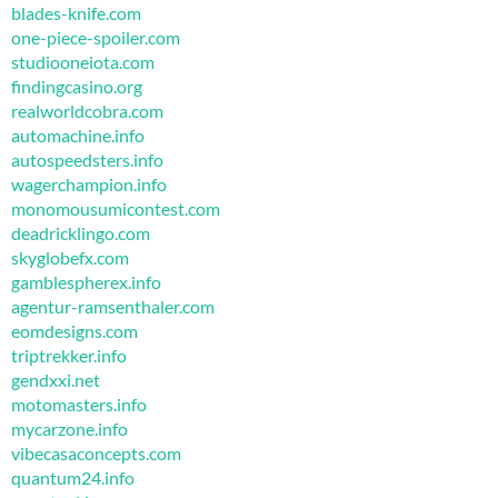
blades-knife.com
one-piece-spoiler.com
studiooneiota.com
findingcasino.org
realworldcobra.com
automachine.info
autospeedsters.info
wagerchampion.info
monomousumicontest.com
deadricklingo.com
skyglobefx.com
gamblespherex.info
agentur-ramsenthaler.com
eomdesigns.com
triptrekker.info
gendxxi.net
motomasters.info
mycarzone.info
vibecasaconcepts.com
quantum24.info