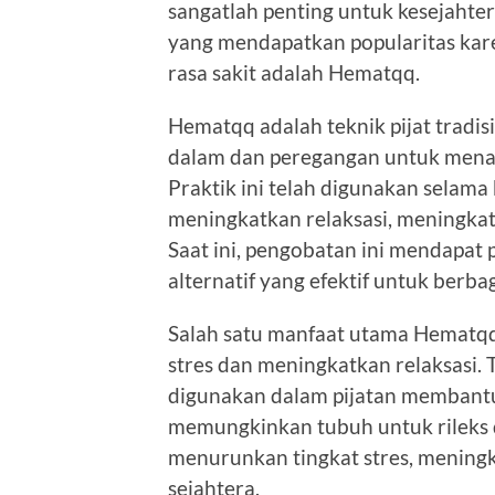
sangatlah penting untuk kesejahte
yang mendapatkan popularitas ka
rasa sakit adalah Hematqq.
Hematqq adalah teknik pijat tradi
dalam dan peregangan untuk menar
Praktik ini telah digunakan selam
meningkatkan relaksasi, meningkatk
Saat ini, pengobatan ini mendapat 
alternatif yang efektif untuk berba
Salah satu manfaat utama Hemat
stres dan meningkatkan relaksasi.
digunakan dalam pijatan membantu
memungkinkan tubuh untuk rileks d
menurunkan tingkat stres, meningk
sejahtera.