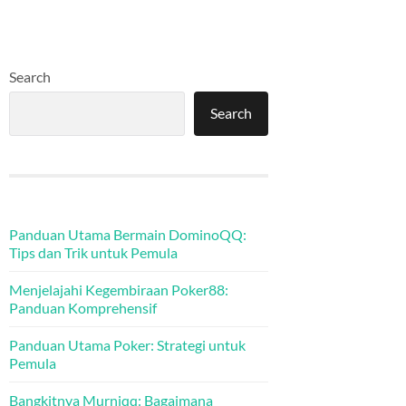
Search
Search
Panduan Utama Bermain DominoQQ:
Tips dan Trik untuk Pemula
Menjelajahi Kegembiraan Poker88:
Panduan Komprehensif
Panduan Utama Poker: Strategi untuk
Pemula
Bangkitnya Murniqq: Bagaimana