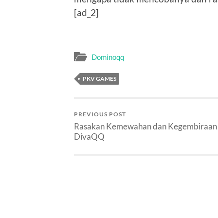
[ad_2]
Dominoqq
PKV GAMES
PREVIOUS POST
Rasakan Kemewahan dan Kegembiraan
DivaQQ