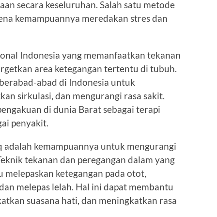
raan secara keseluruhan. Salah satu metode
rena kemampuannya meredakan stres dan
sional Indonesia yang memanfaatkan tekanan
getkan area ketegangan tertentu di tubuh.
a berabad-abad di Indonesia untuk
an sirkulasi, dan mengurangi rasa sakit.
pengakuan di dunia Barat sebagai terapi
gai penyakit.
qq adalah kemampuannya untuk mengurangi
 Teknik tekanan dan peregangan dalam yang
 melepaskan ketegangan pada otot,
an melepas lelah. Hal ini dapat membantu
atkan suasana hati, dan meningkatkan rasa