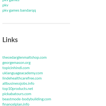
pkv
pkv games bandarqq
Links
thecedarglenmaltshop.com
georgemason.org
topicinhindi.com
uklanguageacademy.com
lindehealthcarefree.com
allbusinessjobs.info
top10products.net
pickabatours.com
beastmode-bodybuilding.com
financelplan.info