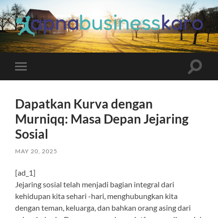
Slot
Gacor
di
Situs
Judi
Toggle
Toggle
Online
search
mobile
Terpercaya
field
menu
dengan
Fitur
Dapatkan Kurva dengan
Pulsa
GoPay
Murniqq: Masa Depan Jejaring
Sosial
MAY 20, 2025
[ad_1]
Jejaring sosial telah menjadi bagian integral dari
kehidupan kita sehari -hari, menghubungkan kita
dengan teman, keluarga, dan bahkan orang asing dari